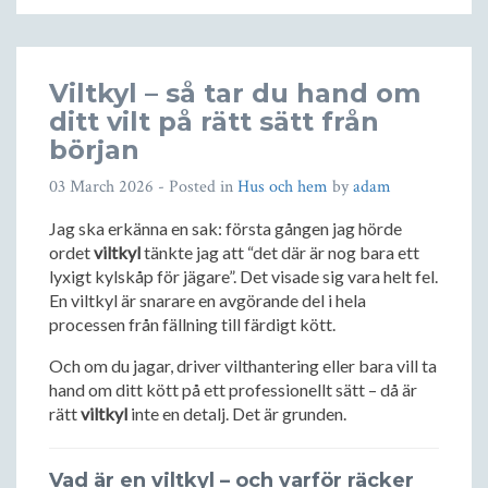
Viltkyl – så tar du hand om
ditt vilt på rätt sätt från
början
03 March 2026
- Posted in
Hus och hem
by
adam
Jag ska erkänna en sak: första gången jag hörde
ordet
viltkyl
tänkte jag att “det där är nog bara ett
lyxigt kylskåp för jägare”. Det visade sig vara helt fel.
En viltkyl är snarare en avgörande del i hela
processen från fällning till färdigt kött.
Och om du jagar, driver vilthantering eller bara vill ta
hand om ditt kött på ett professionellt sätt – då är
rätt
viltkyl
inte en detalj. Det är grunden.
Vad är en viltkyl – och varför räcker