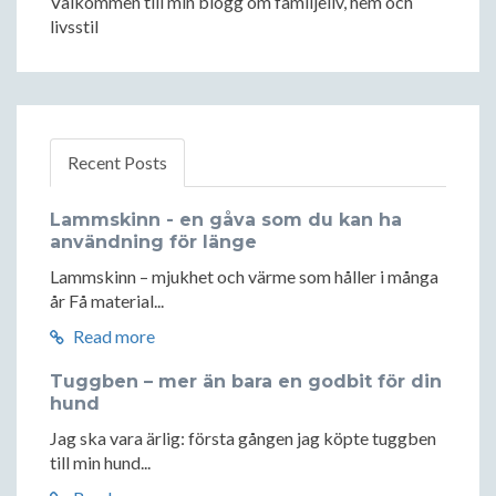
Välkommen till min blogg om familjeliv, hem och
livsstil
Recent Posts
Lammskinn - en gåva som du kan ha
användning för länge
Lammskinn – mjukhet och värme som håller i många
år Få material...
Read more
Tuggben – mer än bara en godbit för din
hund
Jag ska vara ärlig: första gången jag köpte tuggben
till min hund...