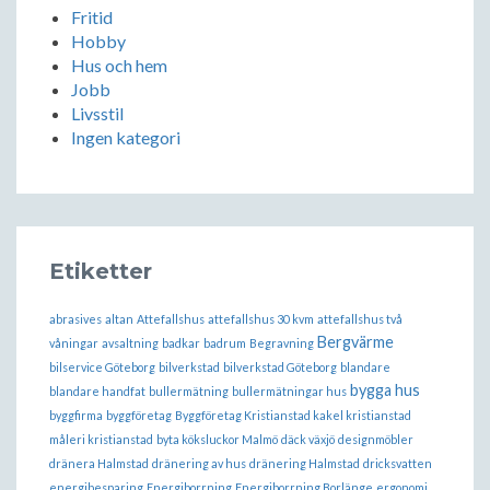
Fritid
Hobby
Hus och hem
Jobb
Livsstil
Ingen kategori
Etiketter
abrasives
altan
Attefallshus
attefallshus 30 kvm
attefallshus två
Bergvärme
våningar
avsaltning
badkar
badrum
Begravning
bilservice Göteborg
bilverkstad
bilverkstad Göteborg
blandare
bygga hus
blandare handfat
bullermätning
bullermätningar hus
byggfirma
byggföretag
Byggföretag Kristianstad kakel kristianstad
måleri kristianstad
byta köksluckor Malmö
däck växjö
designmöbler
dränera Halmstad
dränering av hus
dränering Halmstad
dricksvatten
energibesparing
Energiborrning
Energiborrning Borlänge
ergonomi