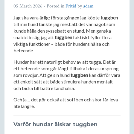
05 March 2026
- Posted in
Fritid
by
adam
Jag ska vara ärlig: första gången jag köpte
tuggben
till min hund tänkte jag mest att det var något som
kunde hålla den sysselsatt en stund. Men ganska
snabbt insåg jag att
tuggben
faktiskt fyller flera
viktiga funktioner – både för hundens hälsa och
beteende.
Hundar har ett naturligt behov av att tugga. Det är
ett beteende som går långt tillbaka i deras ursprung
som rovdjur. Att ge sin hund
tuggben
kan därför vara
ett enkelt sätt att både stimulera hunden mentalt
och bidra till bättre tandhälsa.
Och ja… det gör också att soffben och skor får leva
lite längre.
Varför hundar älskar tuggben