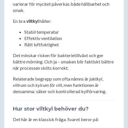
varierar för mycket påverkas både hållbarhet och
smak.
En bra
viltkyl
håller:
Stabil temperatur
Effektiv ventilation
Rätt luftfuktighet
Det minskar risken för bakterietillväxt och ger
bättre mörning. Och ja – smaken blir faktiskt bättre
när processen sköts korrekt.
Relaterade begrepp som ofta nämns är
jaktkyl
,
viltrum
och
kylrum för vilt
, men funktionen är
densamma: säker och kontrollerad kylförvaring.
Hur stor viltkyl behöver du?
Det här är en klassisk fråga. Svaret beror på: