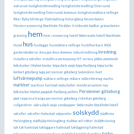
extrarum
fastighetsförmedling
fastighetsförmedling Östersund
fastighetsförmedling Östersunds kommun
fastighetsmäklare vellinge
filter
flytta till Norge
Flyttstädning Helsingborg
fönsterbyten
Fönsterrenovering Stockholm
Förälder
fristående badkar
grävarbeten
hem
grävning
hem. renovering
hotell Södermalm
hotell Stockholm
hus
Hund
husbygge
husmäklare vellinge
hustillverkare
IKEA
inredning
garderobsdörrar
ikea pax
ikea stommar
industrimålning
installera solceller
installera värmepump
IVT service
jobba utomlands
köksluckor i Malmö
kontor
köpa däck växjö
köpa Paviljong
köpa turbo
körkort göteborg
laga persienner göteborg
lammskinn
livet
luftvärmepump
mäklare vellinge
målare
måleriföretag
markis
markiser
markiser karlstad
mäta buller
membransystem
nya
Persienner göteborg
köksluckor Malmö
papptak
Paviljong
pellets
pool
reparera trasiga persienner göteborg
riskettan göteborg
rullgardiner
säkra däck växjö
sandpapper
Södermalm Stockholm hotell
solskydd
solceller
solceller Halmstad
solpaneler
städfirma
Helsingborg
städhjälp Helsingborg
stubbar och rötter
stubbfräsning
tak
tak halmstad
takläggare halmstad
takläggning halmstad
turbo
takrenovering
terrassmarkiser
trädgård
trädgårdsmöbler