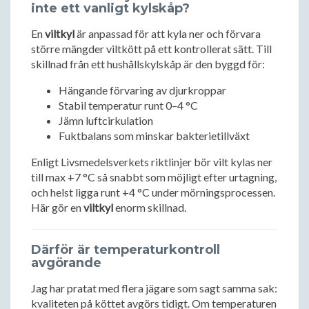
inte ett vanligt kylskåp?
En
viltkyl
är anpassad för att kyla ner och förvara
större mängder viltkött på ett kontrollerat sätt. Till
skillnad från ett hushållskylskåp är den byggd för:
Hängande förvaring av djurkroppar
Stabil temperatur runt 0–4 °C
Jämn luftcirkulation
Fuktbalans som minskar bakterietillväxt
Enligt Livsmedelsverkets riktlinjer bör vilt kylas ner
till max +7 °C så snabbt som möjligt efter urtagning,
och helst ligga runt +4 °C under mörningsprocessen.
Här gör en
viltkyl
enorm skillnad.
Därför är temperaturkontroll
avgörande
Jag har pratat med flera jägare som sagt samma sak:
kvaliteten på köttet avgörs tidigt. Om temperaturen