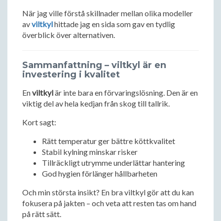
När jag ville förstå skillnader mellan olika modeller
av
viltkyl
hittade jag en sida som gav en tydlig
överblick över alternativen.
Sammanfattning – viltkyl är en
investering i kvalitet
En
viltkyl
är inte bara en förvaringslösning. Den är en
viktig del av hela kedjan från skog till tallrik.
Kort sagt:
Rätt temperatur ger bättre köttkvalitet
Stabil kylning minskar risker
Tillräckligt utrymme underlättar hantering
God hygien förlänger hållbarheten
Och min största insikt? En bra viltkyl gör att du kan
fokusera på jakten – och veta att resten tas om hand
på rätt sätt.