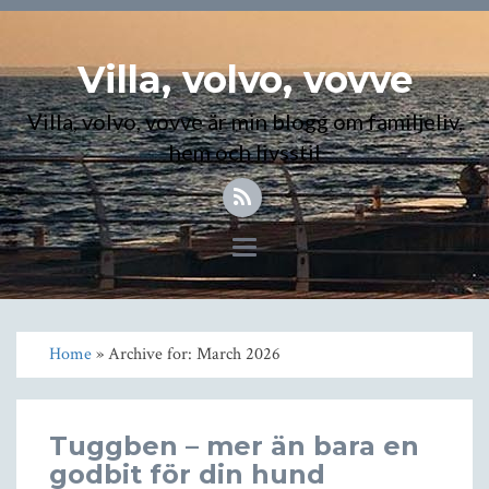
Villa, volvo, vovve
Villa, volvo, vovve är min blogg om familjeliv,
hem och livsstil
Toggle
navigation
Home
» Archive for: March 2026
Tuggben – mer än bara en
godbit för din hund