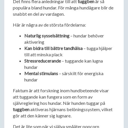
Det finns flera anledningar till att
tuggben
är så
populära bland hundar. För många hundägare blir de
snabbt en del av vardagen.
Här är några av de största fördelarna:
Naturlig sysselsättning
– hundar behöver
aktivering
Kan bidra till bättre tandhälsa
– tugga hjälper
till att minska plack
Stressreducerande
– tuggande kan lugna
hundar
Mental stimulans
– särskilt för energiska
hundar
Faktum är att forskning inom hundbeteende visar
att tuggande kan fungera som en form av
självreglering hos hundar. När hunden tuggar på
tuggben
aktiveras hjärnans belöningssystem, vilket
gör att den känner sig lugnare.
Det är lite som när vi själva småäter popcorn