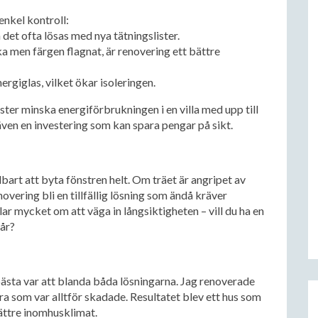
enkel kontroll:
 det ofta lösas med nya tätningslister.
 men färgen flagnat, är renovering ett bättre
ergiglas, vilket ökar isoleringen.
ter minska energiförbrukningen i en villa med upp till
 även en investering som kan spara pengar på sikt.
lbart att byta fönstren helt. Om träet är angripet av
overing bli en tillfällig lösning som ändå kräver
lar mycket om att väga in långsiktigheten – vill du ha en
 år?
t bästa var att blanda båda lösningarna. Jag renoverade
ra som var alltför skadade. Resultatet blev ett hus som
ättre inomhusklimat.