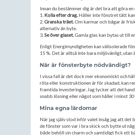
Innan du bestämmer dig är det bra att göra en 
1.
Kolla efter drag.
Håller inte fönstret tätt kan
2.
Granska träet.
Om karmar och bågar är friska
alternativ än byte.
3.
Se över glaset.
Gamla glas kan bytas ut till en
Enligt Energimyndigheten kan välisolerade föns
15 %. Det är alltså inte bara miljövänligt, utan
När är fönsterbyte nödvändigt?
I vissa fall är det dock mer ekonomiskt och hål
röta eller konstruktionen är för skadad, kan ren
framtida investeringar. Jag tycker att det hand
snabb lösning eller något som håller i minst 30
Mina egna lärdomar
När jag själv stod inför valet insåg jag att de
de fönster som var i bra skick och bytte ut någ
både behöll sin charm och samtidigt fick ett b