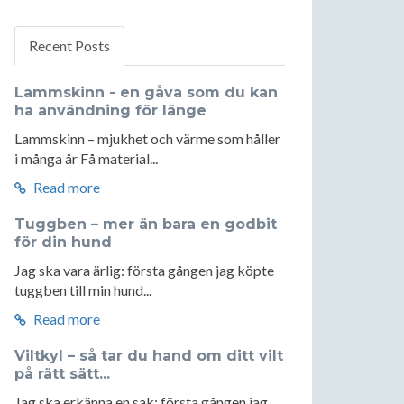
Recent Posts
Lammskinn - en gåva som du kan
ha användning för länge
Lammskinn – mjukhet och värme som håller
i många år Få material...
Read more
Tuggben – mer än bara en godbit
för din hund
Jag ska vara ärlig: första gången jag köpte
tuggben till min hund...
Read more
Viltkyl – så tar du hand om ditt vilt
på rätt sätt...
Jag ska erkänna en sak: första gången jag