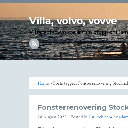
Villa, volvo, vovve
Villa, volvo, vovve är min blogg om fami
Home
» Posts tagged: Fönsterrenovering Stockh
Fönsterrenovering Stoc
28 August 2025
- Posted in
Hus och hem
by
ada