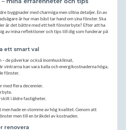
– mina erfarenheter och tips
ldre byggnader med charmiga men slitna detaljer. En av
tadsägare är hur man bäst tar hand om sina fönster. Ska
r är det bättre med ett helt fönsterbyte? Efter att ha
ig av mina reflektioner och tips till dig som funderar på
a ett smart val
en – de påverkar också inomhusklimat,
är vintrarna kan vara kalla och energikostnaderna höga,
de fönster.
er med flera decennier.
erbyte.
kilt i äldre fastigheter.
 ut men hade en stomme av hög kvalitet. Genom att
nster men till en bråkdel av kostnaden.
er renovera