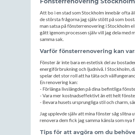
Fönsterrenovering Stockholm 
Att bo i en stad som Stockholm innebär ofta ä
de största frågorna jag själv stött på som bos
man satsa på fönsterrenovering i Stockholm elle
gått igenom processen själv vill jag dela med m
samma sak.
Varför fönsterrenovering kan var
Fönster är inte bara en estetisk del av bostad
energiförbrukning och ljudnivå. I Stockholm, d
spelar det stor roll att ha täta och välfungeran
En renovering kan:
- Förlänga livslängden på dina befintliga fönst
- Vara mer kostnadseffektivt än ett helt fönst
- Bevara husets ursprungliga stil och charm, särs
Jag upplevde själv att mina fönster såg slitna
renovera dem fick jag samma känsla som nya fö
Tips för att avgöra om du behöv