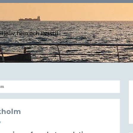
ljeliv, hem och livsstil
olm
kholm
m