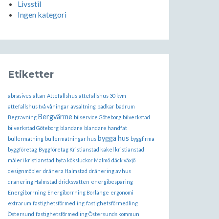
Livsstil
Ingen kategori
Etiketter
abrasives
altan
Attefallshus
attefallshus 30 kvm
attefallshus två våningar
avsaltning
badkar
badrum
Bergvärme
Begravning
bilservice Göteborg
bilverkstad
bilverkstad Göteborg
blandare
blandare handfat
bygga hus
bullermätning
bullermätningar hus
byggfirma
byggföretag
Byggföretag Kristianstad kakel kristianstad
måleri kristianstad
byta köksluckor Malmö
däck växjö
designmöbler
dränera Halmstad
dränering av hus
dränering Halmstad
dricksvatten
energibesparing
Energiborrning
Energiborrning Borlänge
ergonomi
extrarum
fastighetsförmedling
fastighetsförmedling
Östersund
fastighetsförmedling Östersunds kommun