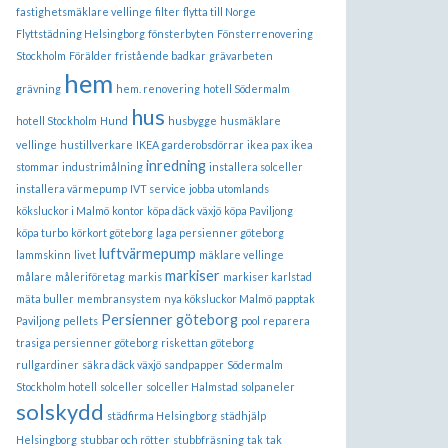
fastighetsmäklare vellinge
filter
flytta till Norge
Flyttstädning Helsingborg
fönsterbyten
Fönsterrenovering
Stockholm
Förälder
fristående badkar
grävarbeten
hem
grävning
hem. renovering
hotell Södermalm
hus
hotell Stockholm
Hund
husbygge
husmäklare
vellinge
hustillverkare
IKEA garderobsdörrar
ikea pax
ikea
inredning
stommar
industrimålning
installera solceller
installera värmepump
IVT service
jobba utomlands
köksluckor i Malmö
kontor
köpa däck växjö
köpa Paviljong
köpa turbo
körkort göteborg
laga persienner göteborg
luftvärmepump
lammskinn
livet
mäklare vellinge
markiser
målare
måleriföretag
markis
markiser karlstad
mäta buller
membransystem
nya köksluckor Malmö
papptak
Persienner göteborg
Paviljong
pellets
pool
reparera
trasiga persienner göteborg
riskettan göteborg
rullgardiner
säkra däck växjö
sandpapper
Södermalm
Stockholm hotell
solceller
solceller Halmstad
solpaneler
solskydd
städfirma Helsingborg
städhjälp
Helsingborg
stubbar och rötter
stubbfräsning
tak
tak