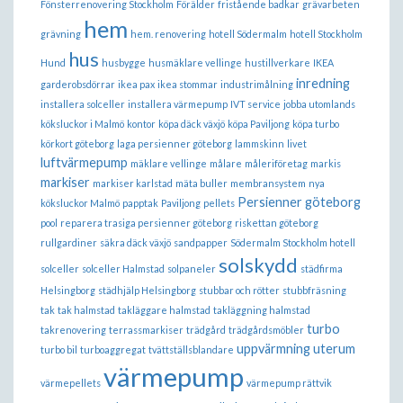
Fönsterrenovering Stockholm
Förälder
fristående badkar
grävarbeten
hem
grävning
hem. renovering
hotell Södermalm
hotell Stockholm
hus
Hund
husbygge
husmäklare vellinge
hustillverkare
IKEA
inredning
garderobsdörrar
ikea pax
ikea stommar
industrimålning
installera solceller
installera värmepump
IVT service
jobba utomlands
köksluckor i Malmö
kontor
köpa däck växjö
köpa Paviljong
köpa turbo
körkort göteborg
laga persienner göteborg
lammskinn
livet
luftvärmepump
mäklare vellinge
målare
måleriföretag
markis
markiser
markiser karlstad
mäta buller
membransystem
nya
Persienner göteborg
köksluckor Malmö
papptak
Paviljong
pellets
pool
reparera trasiga persienner göteborg
riskettan göteborg
rullgardiner
säkra däck växjö
sandpapper
Södermalm Stockholm hotell
solskydd
solceller
solceller Halmstad
solpaneler
städfirma
Helsingborg
städhjälp Helsingborg
stubbar och rötter
stubbfräsning
tak
tak halmstad
takläggare halmstad
takläggning halmstad
turbo
takrenovering
terrassmarkiser
trädgård
trädgårdsmöbler
uppvärmning
uterum
turbo bil
turboaggregat
tvättställsblandare
värmepump
värmepellets
värmepump rättvik