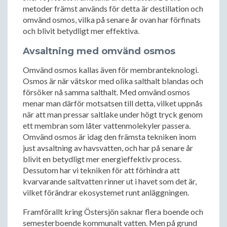
metoder främst används för detta är destillation och
omvänd osmos, vilka på senare år ovan har förfinats
och blivit betydligt mer effektiva.
Avsaltning med omvänd osmos
Omvänd osmos kallas även för membranteknologi.
Osmos är när vätskor med olika salthalt blandas och
försöker nå samma salthalt. Med omvänd osmos
menar man därför motsatsen till detta, vilket uppnås
när att man pressar saltlake under högt tryck genom
ett membran som låter vattenmolekyler passera.
Omvänd osmos är idag den främsta tekniken inom
just avsaltning av havsvatten, och har på senare år
blivit en betydligt mer energieffektiv process.
Dessutom har vi tekniken för att förhindra att
kvarvarande saltvatten rinner ut i havet som det är,
vilket förändrar ekosystemet runt anläggningen.
Framförallt kring Östersjön saknar flera boende och
semesterboende kommunalt vatten. Men på grund