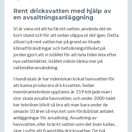
Rent dricksvatten med hjälp av
en avsaltningsanläggning
Vi är vana vid att ha färskt vatten, använda det en
kort stund och för att sedan släppa ut det igen. Detta
slöseri på rent vatten har på grund av ökade
klimatförändringar och befolkningstillväxt på
jorden gjort att vi istället för att hela tiden leta efter
nya vattentäkter, istället måste tänka mer på
vattenåteranvändning.
I hundratals år har människan kokat havsvatten för
att kunna producera dricksvatten. Sedan
membrantekniken uppfanns år 159 började man i
stor skala avsalta havsvatten, och under 2000-talet
har tekniken blivit så bra att man bara under de
senaste 10 åren så mycket som fördubblat antalet
anläggningar för avsaltning. Avsaltning av
havsvatten, eller bräckt vatten som det även kallas,
sker i syfte att framställa dricksvatten. De två