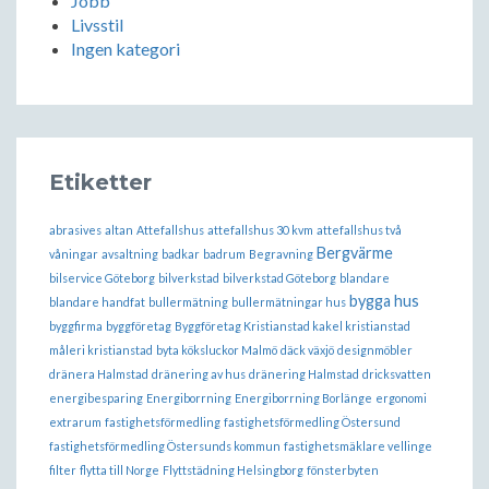
Jobb
Livsstil
Ingen kategori
Etiketter
abrasives
altan
Attefallshus
attefallshus 30 kvm
attefallshus två
Bergvärme
våningar
avsaltning
badkar
badrum
Begravning
bilservice Göteborg
bilverkstad
bilverkstad Göteborg
blandare
bygga hus
blandare handfat
bullermätning
bullermätningar hus
byggfirma
byggföretag
Byggföretag Kristianstad kakel kristianstad
måleri kristianstad
byta köksluckor Malmö
däck växjö
designmöbler
dränera Halmstad
dränering av hus
dränering Halmstad
dricksvatten
energibesparing
Energiborrning
Energiborrning Borlänge
ergonomi
extrarum
fastighetsförmedling
fastighetsförmedling Östersund
fastighetsförmedling Östersunds kommun
fastighetsmäklare vellinge
filter
flytta till Norge
Flyttstädning Helsingborg
fönsterbyten