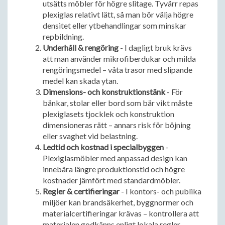
utsätts möbler för högre slitage. Tyvärr repas
plexiglas relativt lätt, så man bör välja högre
densitet eller ytbehandlingar som minskar
repbildning.
Underhåll & rengöring
- I dagligt bruk krävs
att man använder mikrofiberdukar och milda
rengöringsmedel – våta trasor med slipande
medel kan skada ytan.
Dimensions- och konstruktionstänk
- För
bänkar, stolar eller bord som bär vikt måste
plexiglasets tjocklek och konstruktion
dimensioneras rätt – annars risk för böjning
eller svaghet vid belastning.
Ledtid och kostnad i specialbyggen
-
Plexiglasmöbler med anpassad design kan
innebära längre produktionstid och högre
kostnader jämfört med standardmöbler.
Regler & certifieringar
- I kontors- och publika
miljöer kan brandsäkerhet, byggnormer och
materialcertifieringar krävas – kontrollera att
materialen godkänns enligt lokala regler.