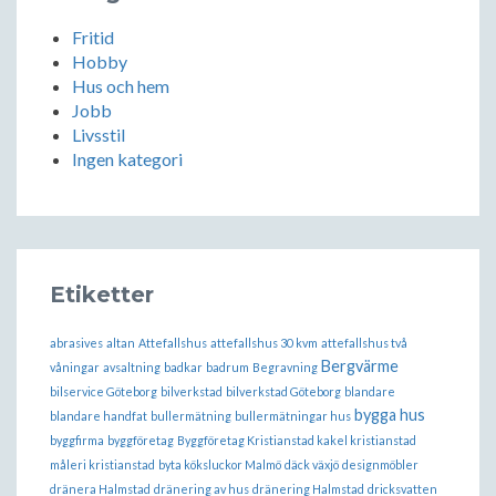
Fritid
Hobby
Hus och hem
Jobb
Livsstil
Ingen kategori
Etiketter
abrasives
altan
Attefallshus
attefallshus 30 kvm
attefallshus två
Bergvärme
våningar
avsaltning
badkar
badrum
Begravning
bilservice Göteborg
bilverkstad
bilverkstad Göteborg
blandare
bygga hus
blandare handfat
bullermätning
bullermätningar hus
byggfirma
byggföretag
Byggföretag Kristianstad kakel kristianstad
måleri kristianstad
byta köksluckor Malmö
däck växjö
designmöbler
dränera Halmstad
dränering av hus
dränering Halmstad
dricksvatten