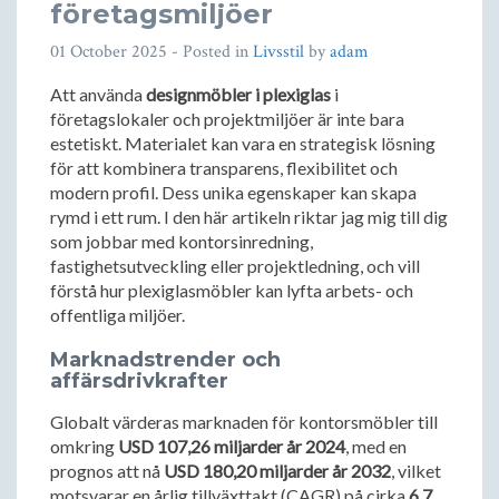
företagsmiljöer
01 October 2025
- Posted in
Livsstil
by
adam
Att använda
designmöbler i plexiglas
i
företagslokaler och projektmiljöer är inte bara
estetiskt. Materialet kan vara en strategisk lösning
för att kombinera transparens, flexibilitet och
modern profil. Dess unika egenskaper kan skapa
rymd i ett rum. I den här artikeln riktar jag mig till dig
som jobbar med kontorsinredning,
fastighetsutveckling eller projektledning, och vill
förstå hur plexiglasmöbler kan lyfta arbets- och
offentliga miljöer.
Marknadstrender och
affärsdrivkrafter
Globalt värderas marknaden för kontorsmöbler till
omkring
USD 107,26 miljarder år 2024
, med en
prognos att nå
USD 180,20 miljarder år 2032
, vilket
motsvarar en årlig tillväxttakt (CAGR) på cirka
6,7