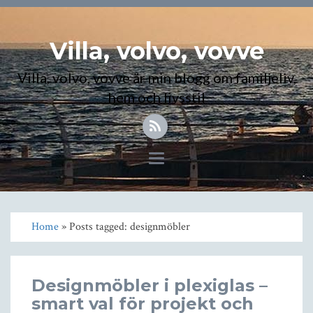
Villa, volvo, vovve
Villa, volvo, vovve är min blogg om familjeliv,
hem och livsstil
Toggle
navigation
Home
» Posts tagged: designmöbler
Designmöbler i plexiglas –
smart val för projekt och