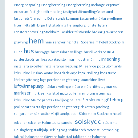
energibesparing
Energiborrning
Energiborrning Borlänge
ergonomi
extrarum
fastighetsförmedling
fastighetsförmedling Östersund
fastighetsförmedling Östersunds kommun
fastighetsmäklare vellinge
filter
flytta till Norge
Flyttstädning Helsingborg
fönsterbyten
Fönsterrenovering Stockholm
Förälder
fristående badkar
grävarbeten
hem
grävning
hem. renovering
hotell Södermalm
hotell Stockholm
hus
Hund
husbygge
husmäklare vellinge
hustillverkare
IKEA
inredning
garderobsdörrar
ikea pax
ikea stommar
industrimålning
installera solceller
installera värmepump
IVT service
jobba utomlands
köksluckor i Malmö
kontor
köpa däck växjö
köpa Paviljong
köpa turbo
körkort göteborg
laga persienner göteborg
lammskinn
livet
luftvärmepump
mäklare vellinge
målare
måleriföretag
markis
markiser
markiser karlstad
mäta buller
membransystem
nya
Persienner göteborg
köksluckor Malmö
papptak
Paviljong
pellets
pool
reparera trasiga persienner göteborg
riskettan göteborg
rullgardiner
säkra däck växjö
sandpapper
Södermalm Stockholm hotell
solskydd
solceller
solceller Halmstad
solpaneler
städfirma
Helsingborg
städhjälp Helsingborg
stubbar och rötter
stubbfräsning
tak
tak halmstad
takläggare halmstad
takläggning halmstad