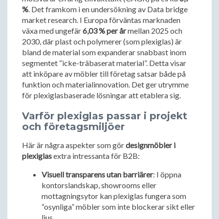
%
. Det framkom i en undersökning av Data bridge
market research. I Europa förväntas marknaden
växa med ungefär
6,03 % per år
mellan 2025 och
2030, där plast och polymerer (som plexiglas) är
bland de material som expanderar snabbast inom
segmentet “icke-träbaserat material”. Detta visar
att inköpare av möbler till företag satsar både på
funktion och materialinnovation. Det ger utrymme
för plexiglasbaserade lösningar att etablera sig.
Varför plexiglas passar i projekt
och företagsmiljöer
Här är några aspekter som gör
designmöbler i
plexiglas
extra intressanta för B2B:
Visuell transparens utan barriärer
: I öppna
kontorslandskap, showrooms eller
mottagningsytor kan plexiglas fungera som
“osynliga” möbler som inte blockerar sikt eller
ljus.